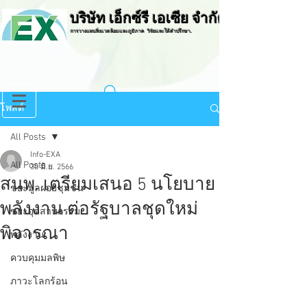
บริษัท เอ็กซ์รี เอเซีย จำกัด
การวางแผนสิ่งแวดล้อมและภูมิภาค วิจัยและให้คำปรึกษา.
โพสต์
All Posts
Info-EXA
All Posts
30 มิ.ย. 2566
สนพ. เตรียมเสนอ 5 นโยบาย
ขยะมูลฝอยชุมชน
พลังงาน ต่อรัฐบาลชุดใหม่
ขยะอุตสาหกรรม
พิจารณา
พลังงาน
ควบคุมมลพิษ
ภาวะโลกร้อน