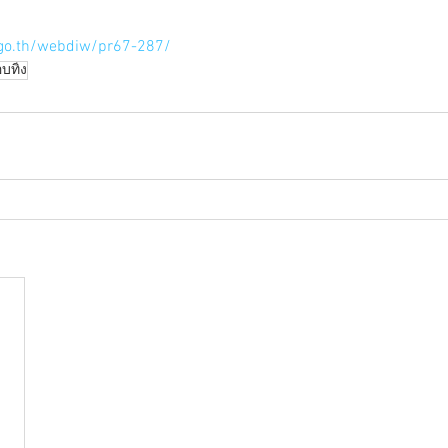
go.th/webdiw/pr67-287/
บทิ้ง