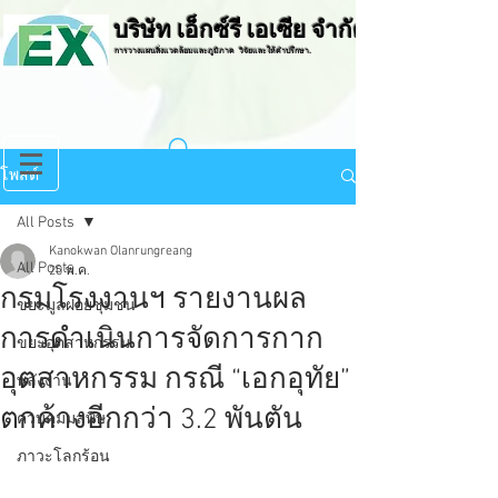
บริษัท เอ็กซ์รี เอเซีย จำกัด
การวางแผนสิ่งแวดล้อมและภูมิภาค วิจัยและให้คำปรึกษา.
โพสต์
All Posts
Kanokwan Olanrungreang
All Posts
20 พ.ค.
กรมโรงงานฯ รายงานผล
ขยะมูลฝอยชุมชน
การดำเนินการจัดการกาก
ขยะอุตสาหกรรม
อุตสาหกรรม กรณี “เอกอุทัย”
พลังงาน
ตกค้างอีกกว่า 3.2 พันตัน
ควบคุมมลพิษ
ภาวะโลกร้อน