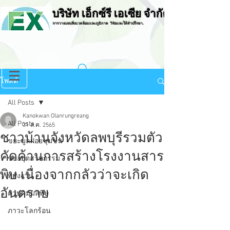
บริษัท เอ็กซ์รี เอเซีย จำกัด
การวางแผนสิ่งแวดล้อมและภูมิภาค วิจัยและให้คำปรึกษา.
โพสต์
All Posts
Kanokwan Olanrungreang
All Posts
31 ส.ค. 2565
ชาวบ้านจังหวัดลพบุรีรวมตัว
ขยะมูลฝอยชุมชน
คัดค้านการสร้างโรงงานสาร
ขยะอุตสาหกรรม
พิษ เนื่องจากกลัวว่าจะเกิด
พลังงาน
อันตราย
ควบคุมมลพิษ
ภาวะโลกร้อน